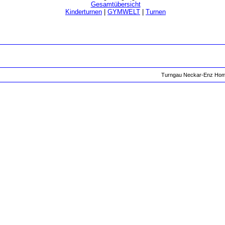
Gesamtübersicht
Kinderturnen
|
GYMWELT
|
Turnen
Turngau Neckar-Enz Ho