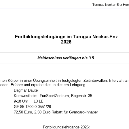
Turngau Neckar-Enz Ho
Fortbildungslehrgänge im Turngau Neckar-Enz
2026
Meldeschluss verlängert bis 3.5.
en Körper in einer Übungseinheit in festgelegten Zeitintervallen. Intervalltra
thoden. Erfahre und erprobe dies in diesem Lehrgang.
Dagmar Dautel
Kornwestheim, FunSportZentrum, Bogenstr. 35
9-18 Uhr 10 LE
GF-85-1200-0-0551/26
72,50 Euro, 2,50 Euro Rabatt für Gymcard-Inhaber
Fortbildungslehrgänge 2026: